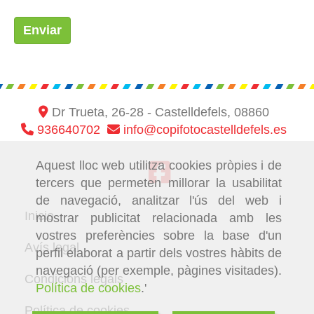
Enviar
Dr Trueta, 26-28 -
Castelldefels,
08860
936640702
info
copifotocastelldefels.es
Aquest lloc web utilitza cookies pròpies i de
tercers que permeten millorar la usabilitat
de navegació, analitzar l'ús del web i
Inicio
mostrar publicitat relacionada amb les
vostres preferències sobre la base d'un
Avís legal
perfil elaborat a partir dels vostres hàbits de
navegació (per exemple, pàgines visitades).
Condicions legals
Política de cookies
.'
Política de cookies